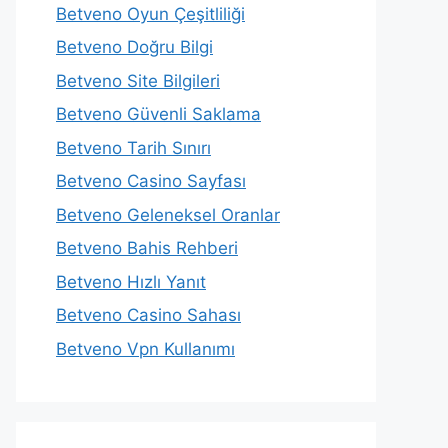
Betveno Oyun Çeşitliliği
Betveno Doğru Bilgi
Betveno Site Bilgileri
Betveno Güvenli Saklama
Betveno Tarih Sınırı
Betveno Casino Sayfası
Betveno Geleneksel Oranlar
Betveno Bahis Rehberi
Betveno Hızlı Yanıt
Betveno Casino Sahası
Betveno Vpn Kullanımı