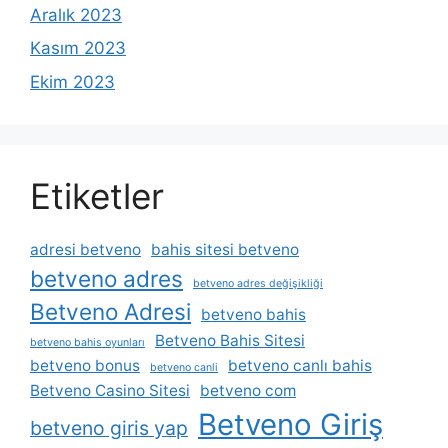
Aralık 2023
Kasım 2023
Ekim 2023
Etiketler
adresi betveno
bahis sitesi betveno
betveno adres
betveno adres değişikliği
Betveno Adresi
betveno bahis
Betveno Bahis Sitesi
betveno bahis oyunları
betveno bonus
betveno canlı bahis
betveno canli
Betveno Casino Sitesi
betveno com
Betveno Giriş
betveno giris yap