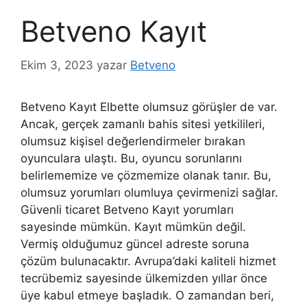
Betveno Kayıt
Ekim 3, 2023
yazar
Betveno
Betveno Kayıt Elbette olumsuz görüşler de var.
Ancak, gerçek zamanlı bahis sitesi yetkilileri,
olumsuz kişisel değerlendirmeler bırakan
oyunculara ulaştı. Bu, oyuncu sorunlarını
belirlememize ve çözmemize olanak tanır. Bu,
olumsuz yorumları olumluya çevirmenizi sağlar.
Güvenli ticaret Betveno Kayıt yorumları
sayesinde mümkün. Kayıt mümkün değil.
Vermiş olduğumuz güncel adreste soruna
çözüm bulunacaktır. Avrupa’daki kaliteli hizmet
tecrübemiz sayesinde ülkemizden yıllar önce
üye kabul etmeye başladık. O zamandan beri,