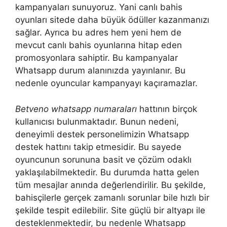
kampanyaları sunuyoruz. Yani canlı bahis
oyunları sitede daha büyük ödüller kazanmanızı
sağlar. Ayrıca bu adres hem yeni hem de
mevcut canlı bahis oyunlarına hitap eden
promosyonlara sahiptir. Bu kampanyalar
Whatsapp durum alanınızda yayınlanır. Bu
nedenle oyuncular kampanyayı kaçıramazlar.
Betveno whatsapp numaraları
hattının birçok
kullanıcısı bulunmaktadır. Bunun nedeni,
deneyimli destek personelimizin Whatsapp
destek hattını takip etmesidir. Bu sayede
oyuncunun sorununa basit ve çözüm odaklı
yaklaşılabilmektedir. Bu durumda hatta gelen
tüm mesajlar anında değerlendirilir. Bu şekilde,
bahisçilerle gerçek zamanlı sorunlar bile hızlı bir
şekilde tespit edilebilir. Site güçlü bir altyapı ile
desteklenmektedir, bu nedenle Whatsapp