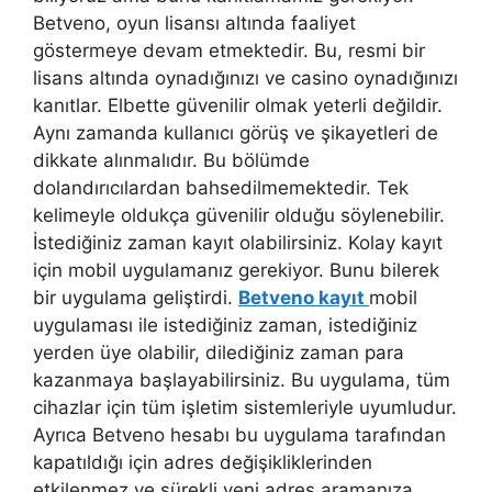
Betveno, oyun lisansı altında faaliyet
göstermeye devam etmektedir. Bu, resmi bir
lisans altında oynadığınızı ve casino oynadığınızı
kanıtlar. Elbette güvenilir olmak yeterli değildir.
Aynı zamanda kullanıcı görüş ve şikayetleri de
dikkate alınmalıdır. Bu bölümde
dolandırıcılardan bahsedilmemektedir. Tek
kelimeyle oldukça güvenilir olduğu söylenebilir.
İstediğiniz zaman kayıt olabilirsiniz. Kolay kayıt
için mobil uygulamanız gerekiyor. Bunu bilerek
bir uygulama geliştirdi.
Betveno kayıt
mobil
uygulaması ile istediğiniz zaman, istediğiniz
yerden üye olabilir, dilediğiniz zaman para
kazanmaya başlayabilirsiniz. Bu uygulama, tüm
cihazlar için tüm işletim sistemleriyle uyumludur.
Ayrıca Betveno hesabı bu uygulama tarafından
kapatıldığı için adres değişikliklerinden
etkilenmez ve sürekli yeni adres aramanıza