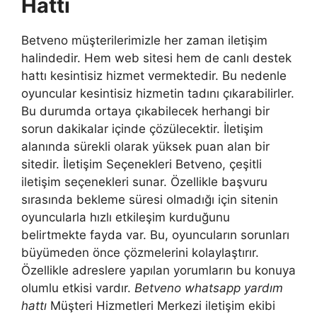
Hattı
Betveno müşterilerimizle her zaman iletişim
halindedir. Hem web sitesi hem de canlı destek
hattı kesintisiz hizmet vermektedir. Bu nedenle
oyuncular kesintisiz hizmetin tadını çıkarabilirler.
Bu durumda ortaya çıkabilecek herhangi bir
sorun dakikalar içinde çözülecektir. İletişim
alanında sürekli olarak yüksek puan alan bir
sitedir. İletişim Seçenekleri Betveno, çeşitli
iletişim seçenekleri sunar. Özellikle başvuru
sırasında bekleme süresi olmadığı için sitenin
oyuncularla hızlı etkileşim kurduğunu
belirtmekte fayda var. Bu, oyuncuların sorunları
büyümeden önce çözmelerini kolaylaştırır.
Özellikle adreslere yapılan yorumların bu konuya
olumlu etkisi vardır.
Betveno whatsapp yardım
hattı
Müşteri Hizmetleri Merkezi iletişim ekibi