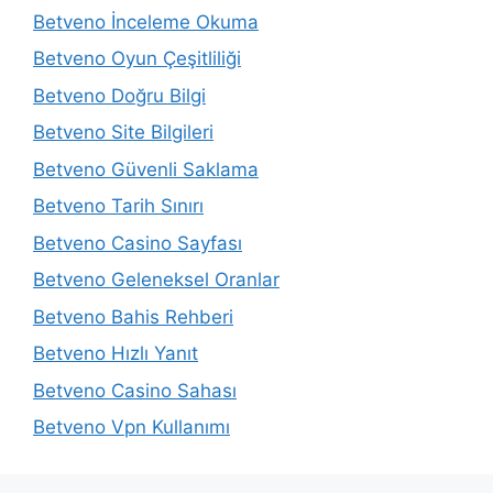
Betveno İnceleme Okuma
Betveno Oyun Çeşitliliği
Betveno Doğru Bilgi
Betveno Site Bilgileri
Betveno Güvenli Saklama
Betveno Tarih Sınırı
Betveno Casino Sayfası
Betveno Geleneksel Oranlar
Betveno Bahis Rehberi
Betveno Hızlı Yanıt
Betveno Casino Sahası
Betveno Vpn Kullanımı