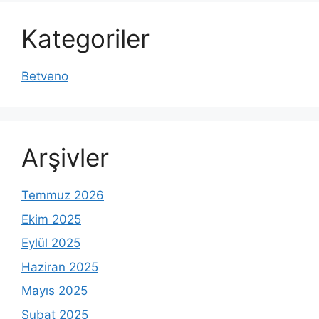
Kategoriler
Betveno
Arşivler
Temmuz 2026
Ekim 2025
Eylül 2025
Haziran 2025
Mayıs 2025
Şubat 2025