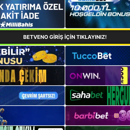
BETVENO GİRİŞ İÇİN TIKLAYINIZ!