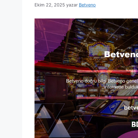
Ekim 22, 2025
yazar
Betveno