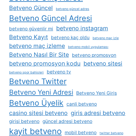
Betveno Güncel
betveno güncel adres
Betveno Güncel Adresi
betveno instagram
betveno güvenlir mi
Betveno Kayıt
betveno kaç oldu
betveno maç izle
betveno maç izleme
betveno mobil uygulaması
Betveno Nasıl Bir Site
betveno promosyon
betveno promosyon kodu
betveno sitesi
betveno tv
betveno spor bahisleri
Betveno Twitter
Betveno Yeni Adresi
Betveno Yeni Giriş
Betveno Üyelik
canli betveno
casino sitesi betveno
giris adresi betveno
girisi betveno
güncel adresi betveno
kayit betveno
mobil betveno
twitter betveno