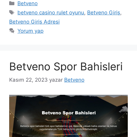
Kategoriler
Betveno
Etiketler
betveno casino rulet oyunu
,
Betveno Giriş
,
Betveno Giriş Adresi
Yorum yap
Betveno Spor Bahisleri
Kasım 22, 2023
yazar
Betveno