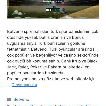
Betveno spor bahisleri türk spor bahislerinin çok
ötesinde yüksek bahis oranları ve bonus
uygulamalarıyla Türk bahisçilerin gönlünü
fethetmiştir. Betveno, Türk oyuncular arasında
çok popüler ve beğeniliyor ve casino sektöründe
çok güçlü bir konuma sahip. Canlı Krupiye Black
Jack, Rulet, Poker ve Bakara bu sitedeki en
popüler oyunlardan bazılarıdır.
Promosyonlarımıza göz atın ve web siteniz için
…
Devamını oku
Kategoriler
Betveno
Etiketler