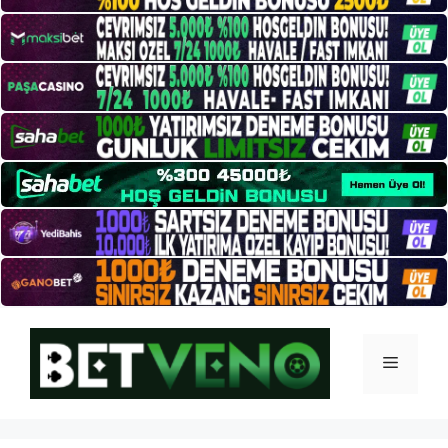
İçeriğe
atla
Menü