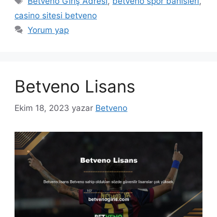
Betveno Giriş Adresi
,
betveno spor bahisleri
,
casino sitesi betveno
Yorum yap
Betveno Lisans
Ekim 18, 2023
yazar
Betveno