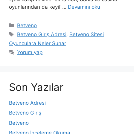
oyunlarından da keyif …
Devamını oku
Kategoriler
Betveno
Etiketler
Betveno Giriş Adresi
,
Betveno Sitesi
Oyunculara Neler Sunar
Yorum yap
Son Yazılar
Betveno Adresi
Betveno Giriş
Betveno
Betveno İnceleme Okuma