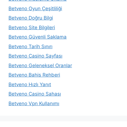
Betveno Oyun Çeşitliliği
Betveno Doğru Bilgi
Betveno Site Bilgileri
Betveno Güvenli Saklama
Betveno Tarih Sınırı
Betveno Casino Sayfası
Betveno Geleneksel Oranlar
Betveno Bahis Rehberi
Betveno Hızlı Yanıt
Betveno Casino Sahası
Betveno Vpn Kullanımı