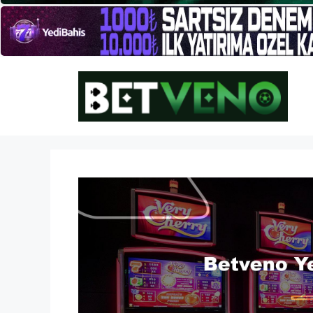
İçeriğe
atla