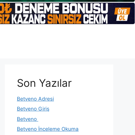
Son Yazılar
Betveno Adresi
Betveno Giriş
Betveno
Betveno İnceleme Okuma