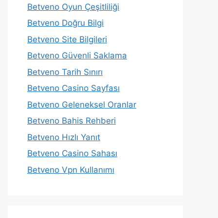
Betveno Oyun Çeşitliliği
Betveno Doğru Bilgi
Betveno Site Bilgileri
Betveno Güvenli Saklama
Betveno Tarih Sınırı
Betveno Casino Sayfası
Betveno Geleneksel Oranlar
Betveno Bahis Rehberi
Betveno Hızlı Yanıt
Betveno Casino Sahası
Betveno Vpn Kullanımı