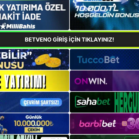
BETVENO GİRİŞ İÇİN TIKLAYINIZ!