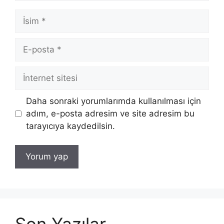
İsim
E-
posta
İnternet
sitesi
Daha sonraki yorumlarımda kullanılması için
adım, e-posta adresim ve site adresim bu
tarayıcıya kaydedilsin.