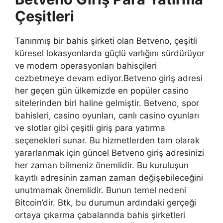
Çeşitleri
Tanınmış bir bahis şirketi olan Betveno, çeşitli
küresel lokasyonlarda güçlü varlığını sürdürüyor
ve modern operasyonları bahisçileri
cezbetmeye devam ediyor.Betveno giriş adresi
her geçen gün ülkemizde en popüler casino
sitelerinden biri haline gelmiştir. Betveno, spor
bahisleri, casino oyunları, canlı casino oyunları
ve slotlar gibi çeşitli giriş para yatırma
seçenekleri sunar. Bu hizmetlerden tam olarak
yararlanmak için güncel Betveno giriş adresinizi
her zaman bilmeniz önemlidir. Bu kuruluşun
kayıtlı adresinin zaman zaman değişebileceğini
unutmamak önemlidir. Bunun temel nedeni
Bitcoin’dir. Btk, bu durumun ardındaki gerçeği
ortaya çıkarma çabalarında bahis şirketleri