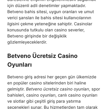
için düzenli adli denetimler yapmaktadır.
Betveno bahis sitesi, uygun oranları ve umut
verici şansları ile bahis sitesi kullanıcılarının
ilgisini çekme yeteneğine sahiptir. Casinolar
konusunda tutkulu olan casino severler,
Betveno girişinde bir değişiklik
gözlemleyeceklerdir.
Betveno Ücretsiz Casino
Oyunları
Betveno giriş adresi her geçen gün ülkemizde
en popüler casino sitelerinden biri haline
gelmiştir.
Betveno ücretsiz casino oyunları
, spor
bahisleri, casino oyunları, canlı casino oyunları
ve slotlar gibi çeşitli giriş para yatırma
seçenekleri sunar. Bu hizmetlerden tam olarak