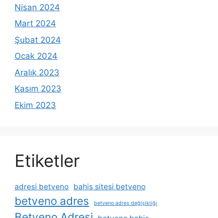
Nisan 2024
Mart 2024
Şubat 2024
Ocak 2024
Aralık 2023
Kasım 2023
Ekim 2023
Etiketler
adresi betveno
bahis sitesi betveno
betveno adres
betveno adres değişikliği
Betveno Adresi