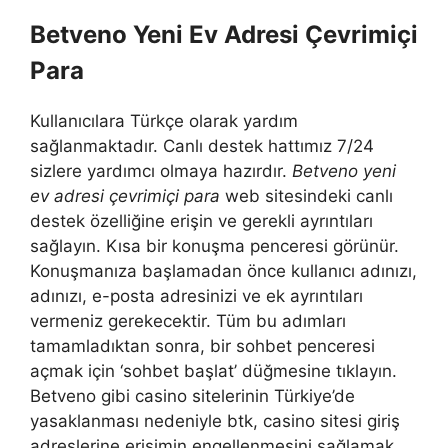
Betveno Yeni Ev Adresi Çevrimiçi
Para
Kullanıcılara Türkçe olarak yardım
sağlanmaktadır. Canlı destek hattımız 7/24
sizlere yardımcı olmaya hazırdır.
Betveno yeni
ev adresi çevrimiçi para
web sitesindeki canlı
destek özelliğine erişin ve gerekli ayrıntıları
sağlayın. Kısa bir konuşma penceresi görünür.
Konuşmanıza başlamadan önce kullanıcı adınızı,
adınızı, e-posta adresinizi ve ek ayrıntıları
vermeniz gerekecektir. Tüm bu adımları
tamamladıktan sonra, bir sohbet penceresi
açmak için ‘sohbet başlat’ düğmesine tıklayın.
Betveno gibi casino sitelerinin Türkiye’de
yasaklanması nedeniyle btk, casino sitesi giriş
adreslerine erişimin engellenmesini sağlamak