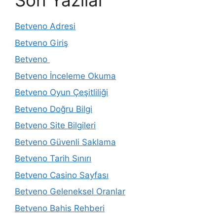
Son Yazılar
Betveno Adresi
Betveno Giriş
Betveno
Betveno İnceleme Okuma
Betveno Oyun Çeşitliliği
Betveno Doğru Bilgi
Betveno Site Bilgileri
Betveno Güvenli Saklama
Betveno Tarih Sınırı
Betveno Casino Sayfası
Betveno Geleneksel Oranlar
Betveno Bahis Rehberi