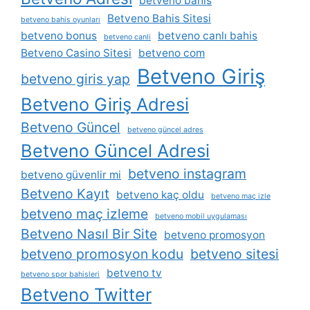
betveno bahis
Betveno Bahis Sitesi
betveno bahis oyunları
betveno bonus
betveno canlı bahis
betveno canli
Betveno Casino Sitesi
betveno com
Betveno Giriş
betveno giris yap
Betveno Giriş Adresi
Betveno Güncel
betveno güncel adres
Betveno Güncel Adresi
betveno instagram
betveno güvenlir mi
Betveno Kayıt
betveno kaç oldu
betveno maç izle
betveno maç izleme
betveno mobil uygulaması
Betveno Nasıl Bir Site
betveno promosyon
betveno promosyon kodu
betveno sitesi
betveno tv
betveno spor bahisleri
Betveno Twitter