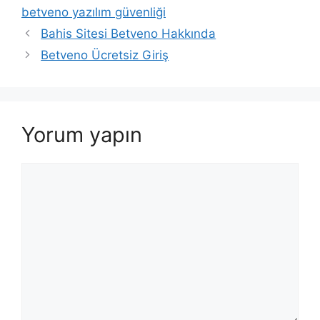
betveno yazılım güvenliği
Bahis Sitesi Betveno Hakkında
Betveno Ücretsiz Giriş
Yorum yapın
Yorum