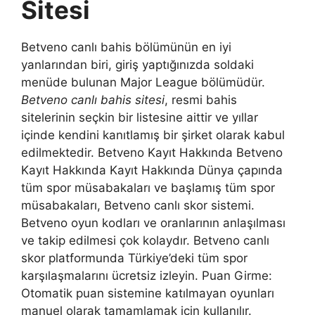
Sitesi
Betveno canlı bahis bölümünün en iyi
yanlarından biri, giriş yaptığınızda soldaki
menüde bulunan Major League bölümüdür.
Betveno canlı bahis sitesi
, resmi bahis
sitelerinin seçkin bir listesine aittir ve yıllar
içinde kendini kanıtlamış bir şirket olarak kabul
edilmektedir. Betveno Kayıt Hakkında Betveno
Kayıt Hakkında Kayıt Hakkında Dünya çapında
tüm spor müsabakaları ve başlamış tüm spor
müsabakaları, Betveno canlı skor sistemi.
Betveno oyun kodları ve oranlarının anlaşılması
ve takip edilmesi çok kolaydır. Betveno canlı
skor platformunda Türkiye’deki tüm spor
karşılaşmalarını ücretsiz izleyin. Puan Girme:
Otomatik puan sistemine katılmayan oyunları
manuel olarak tamamlamak için kullanılır.