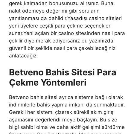
gerek kalmadan bonusunuzu alırsınız. Buna,
nakit ödemeye değer mi gibi soruların
yanıtlanması da dahildir.Yasadışı casino siteleri
yeni üyelere çeşitli para çekme seçenekleri
sunar.Yeni açılan bir casino sitesinden nasıl para
çekilir diye merak ediyorsanız bu yazımızda
güvenli bir şekilde nasıl para çekebileceğinizi
anlatacağız.
Betveno Bahis Sitesi Para
Çekme Yöntemleri
Betveno bahis sitesi ayrıca sisteme bağlı olarak
indirimlerle bahis yapma imkanı da sunmaktadır.
Gerekli her sistemi çizerek sürekli akım giriş
aşamasını değerlendirmeye başlayın. Bu size
bilgi sahibi olma ve daha aktif gelişimi sürdürme