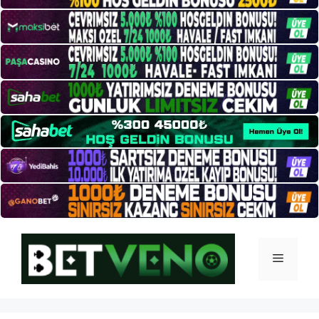
İçeriğe
atla
Menü