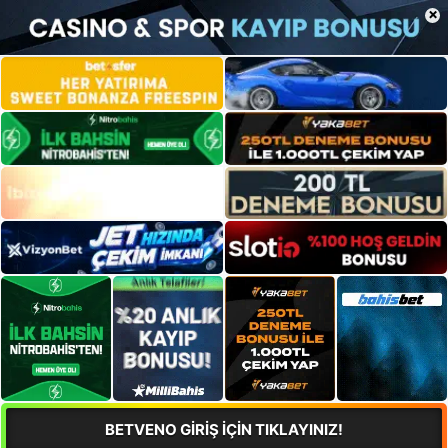
×
BETVENO GİRİŞ İÇİN TIKLAYINIZ!