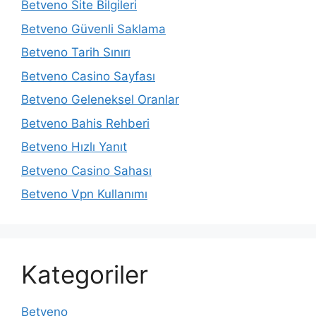
Betveno Site Bilgileri
Betveno Güvenli Saklama
Betveno Tarih Sınırı
Betveno Casino Sayfası
Betveno Geleneksel Oranlar
Betveno Bahis Rehberi
Betveno Hızlı Yanıt
Betveno Casino Sahası
Betveno Vpn Kullanımı
Kategoriler
Betveno