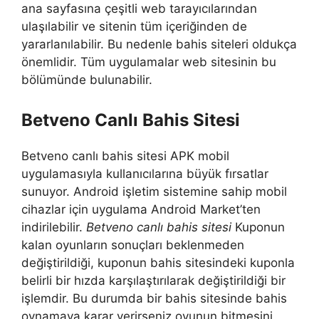
ana sayfasına çeşitli web tarayıcılarından
ulaşılabilir ve sitenin tüm içeriğinden de
yararlanılabilir. Bu nedenle bahis siteleri oldukça
önemlidir. Tüm uygulamalar web sitesinin bu
bölümünde bulunabilir.
Betveno Canlı Bahis Sitesi
Betveno canlı bahis sitesi APK mobil
uygulamasıyla kullanıcılarına büyük fırsatlar
sunuyor. Android işletim sistemine sahip mobil
cihazlar için uygulama Android Market’ten
indirilebilir.
Betveno canlı bahis sitesi
Kuponun
kalan oyunların sonuçları beklenmeden
değiştirildiği, kuponun bahis sitesindeki kuponla
belirli bir hızda karşılaştırılarak değiştirildiği bir
işlemdir. Bu durumda bir bahis sitesinde bahis
oynamaya karar verirseniz oyunun bitmesini