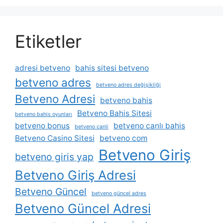
Etiketler
adresi betveno
bahis sitesi betveno
betveno adres
betveno adres değişikliği
Betveno Adresi
betveno bahis
Betveno Bahis Sitesi
betveno bahis oyunları
betveno bonus
betveno canlı bahis
betveno canli
Betveno Casino Sitesi
betveno com
Betveno Giriş
betveno giris yap
Betveno Giriş Adresi
Betveno Güncel
betveno güncel adres
Betveno Güncel Adresi