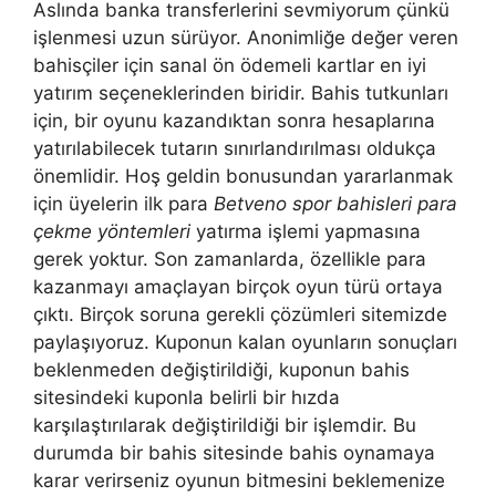
Aslında banka transferlerini sevmiyorum çünkü
işlenmesi uzun sürüyor. Anonimliğe değer veren
bahisçiler için sanal ön ödemeli kartlar en iyi
yatırım seçeneklerinden biridir. Bahis tutkunları
için, bir oyunu kazandıktan sonra hesaplarına
yatırılabilecek tutarın sınırlandırılması oldukça
önemlidir. Hoş geldin bonusundan yararlanmak
için üyelerin ilk para
Betveno spor bahisleri para
çekme yöntemleri
yatırma işlemi yapmasına
gerek yoktur. Son zamanlarda, özellikle para
kazanmayı amaçlayan birçok oyun türü ortaya
çıktı. Birçok soruna gerekli çözümleri sitemizde
paylaşıyoruz. Kuponun kalan oyunların sonuçları
beklenmeden değiştirildiği, kuponun bahis
sitesindeki kuponla belirli bir hızda
karşılaştırılarak değiştirildiği bir işlemdir. Bu
durumda bir bahis sitesinde bahis oynamaya
karar verirseniz oyunun bitmesini beklemenize