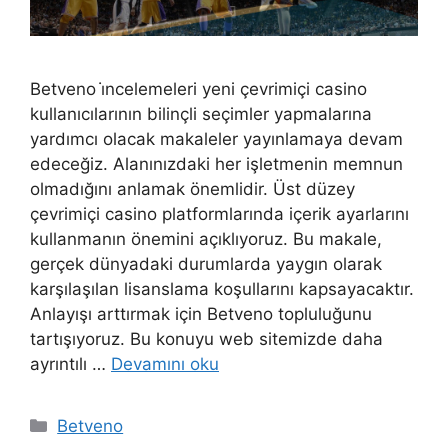
Betveno i̇ncelemeleri yeni çevrimiçi casino
kullanıcılarının bilinçli seçimler yapmalarına
yardımcı olacak makaleler yayınlamaya devam
edeceğiz. Alanınızdaki her işletmenin memnun
olmadığını anlamak önemlidir. Üst düzey
çevrimiçi casino platformlarında içerik ayarlarını
kullanmanın önemini açıklıyoruz. Bu makale,
gerçek dünyadaki durumlarda yaygın olarak
karşılaşılan lisanslama koşullarını kapsayacaktır.
Anlayışı arttırmak için Betveno topluluğunu
tartışıyoruz. Bu konuyu web sitemizde daha
ayrıntılı …
Devamını oku
Kategoriler
Betveno