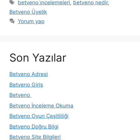
Etiketler
betveno i̇ncelemeleri
,
betveno nedir
,
Betveno Üyelik
Yorum yap
Son Yazılar
Betveno Adresi
Betveno Giriş
Betveno
Betveno İnceleme Okuma
Betveno Oyun Çeşitliliği
Betveno Doğru Bilgi
Betveno Site Bilgileri