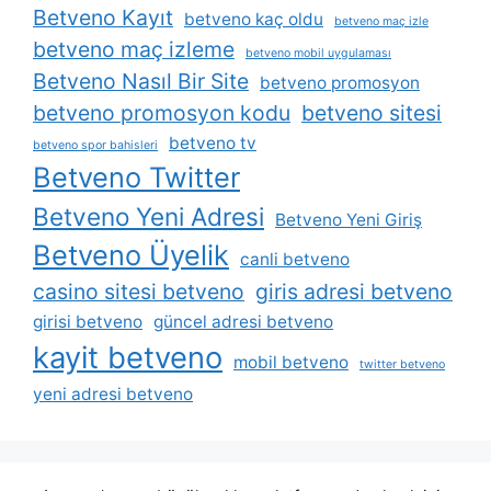
Betveno Kayıt
betveno kaç oldu
betveno maç izle
betveno maç izleme
betveno mobil uygulaması
Betveno Nasıl Bir Site
betveno promosyon
betveno promosyon kodu
betveno sitesi
betveno tv
betveno spor bahisleri
Betveno Twitter
Betveno Yeni Adresi
Betveno Yeni Giriş
Betveno Üyelik
canli betveno
casino sitesi betveno
giris adresi betveno
girisi betveno
güncel adresi betveno
kayit betveno
mobil betveno
twitter betveno
yeni adresi betveno