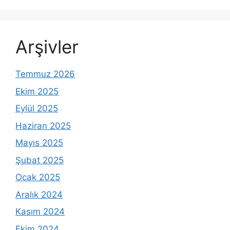
Arşivler
Temmuz 2026
Ekim 2025
Eylül 2025
Haziran 2025
Mayıs 2025
Şubat 2025
Ocak 2025
Aralık 2024
Kasım 2024
Ekim 2024