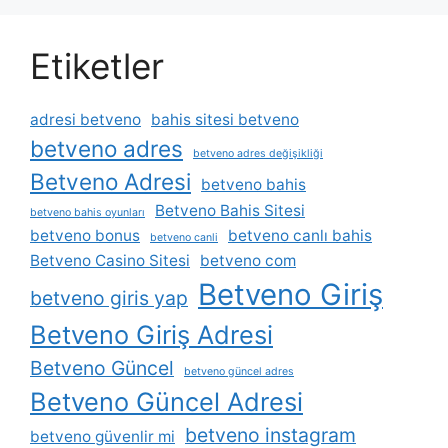
Etiketler
adresi betveno
bahis sitesi betveno
betveno adres
betveno adres değişikliği
Betveno Adresi
betveno bahis
Betveno Bahis Sitesi
betveno bahis oyunları
betveno bonus
betveno canlı bahis
betveno canli
Betveno Casino Sitesi
betveno com
Betveno Giriş
betveno giris yap
Betveno Giriş Adresi
Betveno Güncel
betveno güncel adres
Betveno Güncel Adresi
betveno instagram
betveno güvenlir mi