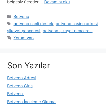
belgesiz ücretler …
Devamını oku
Kategoriler
Betveno
Etiketler
betveno canli destek
,
betveno casino adresi
şikayet penceresi
,
betveno şikayet penceresi
Yorum yap
Son Yazılar
Betveno Adresi
Betveno Giriş
Betveno
Betveno İnceleme Okuma