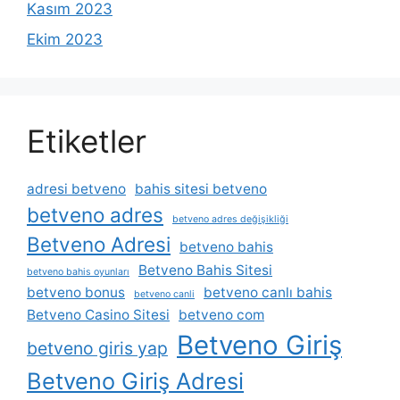
Kasım 2023
Ekim 2023
Etiketler
adresi betveno
bahis sitesi betveno
betveno adres
betveno adres değişikliği
Betveno Adresi
betveno bahis
Betveno Bahis Sitesi
betveno bahis oyunları
betveno bonus
betveno canlı bahis
betveno canli
Betveno Casino Sitesi
betveno com
Betveno Giriş
betveno giris yap
Betveno Giriş Adresi