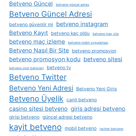
Betveno Güncel
betveno güncel adres
Betveno Güncel Adresi
betveno instagram
betveno güvenlir mi
Betveno Kayıt
betveno kaç oldu
betveno maç izle
betveno maç izleme
betveno mobil uygulaması
Betveno Nasıl Bir Site
betveno promosyon
betveno promosyon kodu
betveno sitesi
betveno tv
betveno spor bahisleri
Betveno Twitter
Betveno Yeni Adresi
Betveno Yeni Giriş
Betveno Üyelik
canli betveno
casino sitesi betveno
giris adresi betveno
girisi betveno
güncel adresi betveno
kayit betveno
mobil betveno
twitter betveno