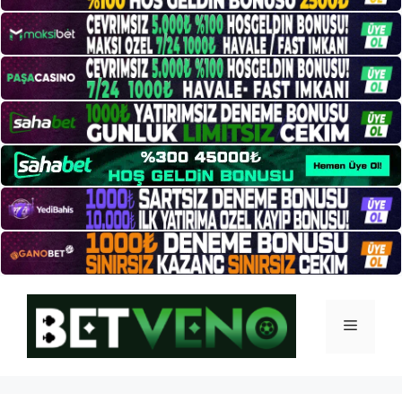
İçeriğe
atla
Menü