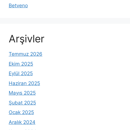
Betveno
Arşivler
Temmuz 2026
Ekim 2025
Eylül 2025
Haziran 2025
Mayıs 2025
Şubat 2025
Ocak 2025
Aralık 2024