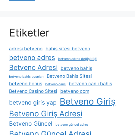
Etiketler
adresi betveno
bahis sitesi betveno
betveno adres
betveno adres değişikliği
Betveno Adresi
betveno bahis
Betveno Bahis Sitesi
betveno bahis oyunları
betveno bonus
betveno canlı bahis
betveno canli
Betveno Casino Sitesi
betveno com
Betveno Giriş
betveno giris yap
Betveno Giriş Adresi
Betveno Güncel
betveno güncel adres
Betveno Güncel Adresi