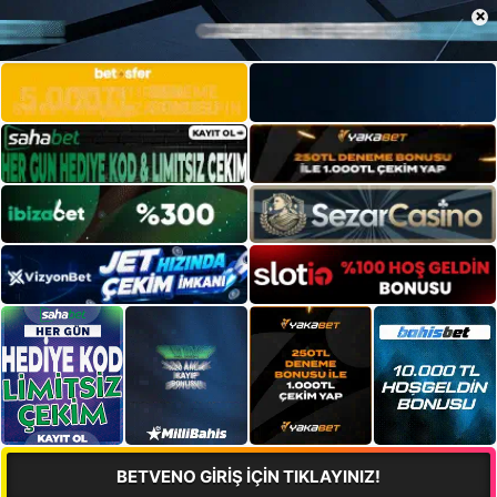
×
BETVENO GİRİŞ İÇİN TIKLAYINIZ!