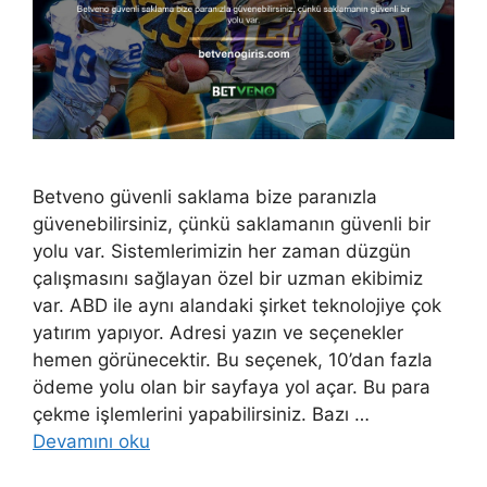
Betveno güvenli saklama bize paranızla
güvenebilirsiniz, çünkü saklamanın güvenli bir
yolu var. Sistemlerimizin her zaman düzgün
çalışmasını sağlayan özel bir uzman ekibimiz
var. ABD ile aynı alandaki şirket teknolojiye çok
yatırım yapıyor. Adresi yazın ve seçenekler
hemen görünecektir. Bu seçenek, 10’dan fazla
ödeme yolu olan bir sayfaya yol açar. Bu para
çekme işlemlerini yapabilirsiniz. Bazı …
Devamını oku