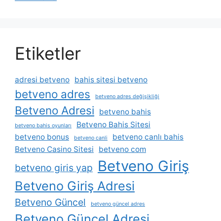
Etiketler
adresi betveno
bahis sitesi betveno
betveno adres
betveno adres değişikliği
Betveno Adresi
betveno bahis
Betveno Bahis Sitesi
betveno bahis oyunları
betveno bonus
betveno canlı bahis
betveno canli
Betveno Casino Sitesi
betveno com
Betveno Giriş
betveno giris yap
Betveno Giriş Adresi
Betveno Güncel
betveno güncel adres
Betveno Güncel Adresi