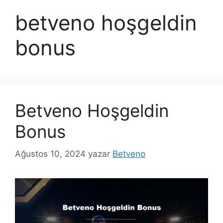
betveno hoşgeldin
bonus
Betveno Hoşgeldin
Bonus
Ağustos 10, 2024
yazar
Betveno