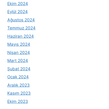
Ekim 2024
Eylül 2024
Ağustos 2024
Temmuz 2024
Haziran 2024
Mayıs 2024
Nisan 2024
Mart 2024
Şubat 2024
Ocak 2024
Aralık 2023
Kasım 2023
Ekim 2023