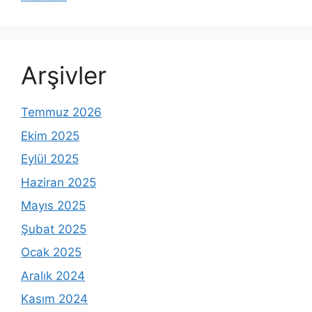
Arşivler
Temmuz 2026
Ekim 2025
Eylül 2025
Haziran 2025
Mayıs 2025
Şubat 2025
Ocak 2025
Aralık 2024
Kasım 2024