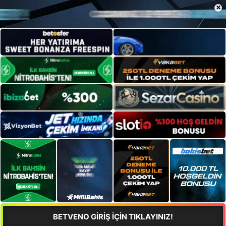
×
BETVENO GİRİŞ İÇİN TIKLAYINIZ!