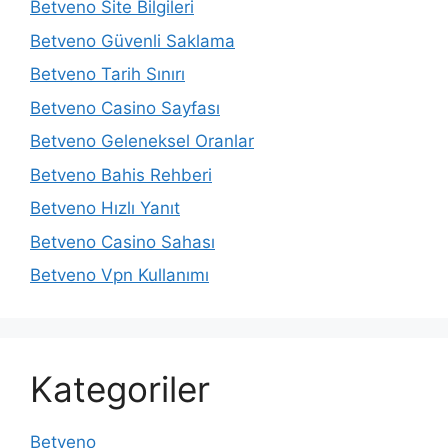
Betveno Site Bilgileri
Betveno Güvenli Saklama
Betveno Tarih Sınırı
Betveno Casino Sayfası
Betveno Geleneksel Oranlar
Betveno Bahis Rehberi
Betveno Hızlı Yanıt
Betveno Casino Sahası
Betveno Vpn Kullanımı
Kategoriler
Betveno