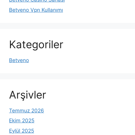
Betveno Vpn Kullanımı
Kategoriler
Betveno
Arşivler
Temmuz 2026
Ekim 2025
Eylül 2025