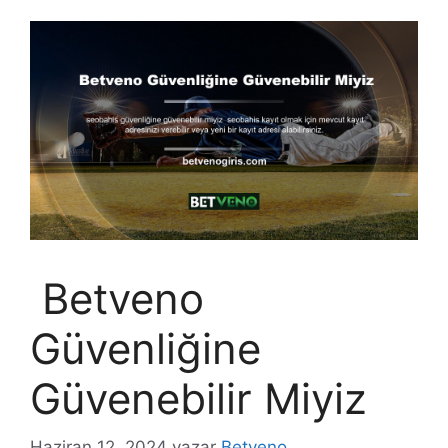
Betveno
Güvenliğine
Güvenebilir Miyiz
Haziran 12, 2024
yazar
Betveno