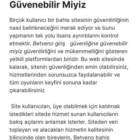
Güvenebilir Miyiz
Birçok kullanıcı bir bahis sitesinin güvenilirliğinin
nasıl belirleneceğini merak ediyor ve bunu
yapmanın tek yolu lisans ayrıntılarını kontrol
etmektir.
Betveno giriş güvenliğine güvenebilir
miyiz
güvenilirliğini ve mükemmelliğini gösteren
yetkili platformlardan biridir. Bu web sitesinde
kalarak, sitenin güvenliğinden emin olabilirsiniz,
hizmetlerinden sorunsuzca faydalanabilir ve
tüm oyunların keyfini sonuna kadar
çıkarabilirsiniz
Site kullanıcıları, üye olabilmek için katılmak
istedikleri sitede hizmet sunan kullanıcıların
bakış açılarını anlamak isterler. Siteden veri
toplayan ve alacakları hizmetin kalitesinin
bilincinde olan bireylerin, Betveno bahis