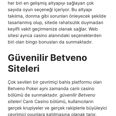
her biri en gelişmiş altyapıyı sağlayan çok
sayıda oyun seçeneği içeriyor. Bu altyapı
takılma, donma gibi sorunları önleyecek şekilde
tasarlanmış olup, sitede rahatsızlık duymadan
keyifli vakit geçirmenize olanak sağlar. Web
sitesi ayrıca casino alanındaki seçeneklerden
biri olan bingo bonusları da sunmaktadır.
Güvenilir Betveno
Siteleri
Çok sevilen bir çevrimiçi bahis platformu olan
Betveno Poker aynı zamanda canlı casino
bölümü de sunmaktadır.
güvenilir Betveno
siteleri
Canlı Casino bölümü, kullanıcıların
gerçek krupiyeler ve gerçek rakiplerle büyüleyici
çevrimiçi oyunlara katılmasına olanak tanır.