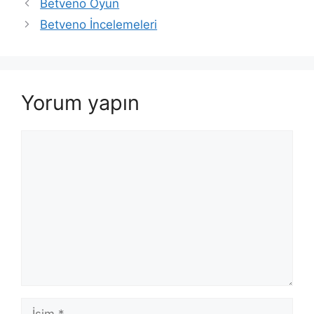
Betveno Oyun
Betveno İncelemeleri
Yorum yapın
Yorum
İsim