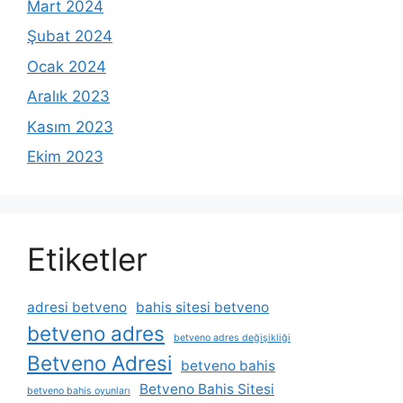
Mart 2024
Şubat 2024
Ocak 2024
Aralık 2023
Kasım 2023
Ekim 2023
Etiketler
adresi betveno
bahis sitesi betveno
betveno adres
betveno adres değişikliği
Betveno Adresi
betveno bahis
Betveno Bahis Sitesi
betveno bahis oyunları