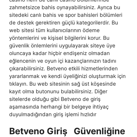
zahmetsizce bahis oynayabilirsiniz. Ayrıca bu
sitedeki canlı bahis ve spor bahisleri bölümleri
de destek gerektiren güçlü kategorilerdir. Bu
web sitesi tüm kullanıcılarının ödeme
yöntemlerini ve kişisel bilgilerini korur. Bu
güvenlik önlemlerini uygulayarak siteye üye
oluncaya kadar hiçbir endişeniz olmadan
eğlencenin ve oyun içi kazançlarınızın tadını
çıkarabilirsiniz. Betveno etkili hizmetlerinden
yararlanmak ve kendi üyeliğinizi oluşturmak için
tıklayın. Bu web sitesinin sağ üst köşesinde
kayıt olma butonunu bulabilirsiniz. Diğer
sitelerde olduğu gibi Betveno de giriş
aşamasında herhangi bir belgeye ihtiyaç
duyulmadığından giriş işlemi hızlıdır
Betveno Giriş Güvenliğine