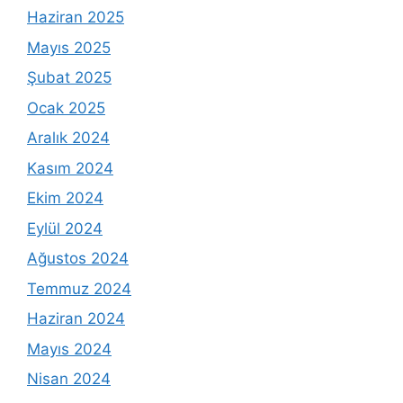
Haziran 2025
Mayıs 2025
Şubat 2025
Ocak 2025
Aralık 2024
Kasım 2024
Ekim 2024
Eylül 2024
Ağustos 2024
Temmuz 2024
Haziran 2024
Mayıs 2024
Nisan 2024